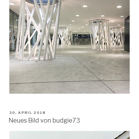
VERÖFFENTLICHT
30. APRIL 2018
AM
Neues Bild von budgie73