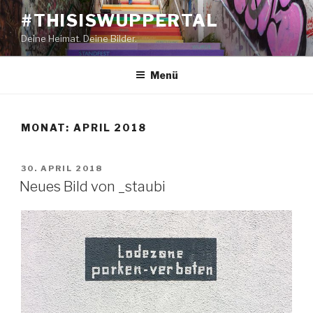
Zum
#THISISWUPPERTAL
Inhalt
Deine Heimat. Deine Bilder.
springen
Menü
MONAT: APRIL 2018
VERÖFFENTLICHT
30. APRIL 2018
AM
Neues Bild von _staubi