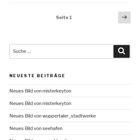
Beitragsnavigation
Näch
Seite
1
Seit
Suche
Suche
nach:
NEUESTE BEITRÄGE
Neues Bild von misterkeyton
Neues Bild von misterkeyton
Neues Bild von wuppertaler_stadtwerke
Neues Bild von seehafen