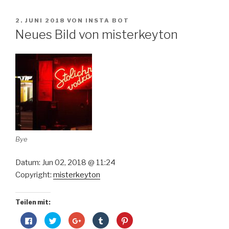
VERÖFFENTLICHT
2. JUNI 2018
VON
INSTA BOT
AM
Neues Bild von misterkeyton
Bye
Datum: Jun 02, 2018 @ 11:24
Copyright:
misterkeyton
Teilen mit:
K
K
Z
K
K
l
l
u
l
l