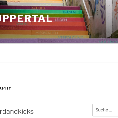
UPPERTAL
APHY
Suche
ardandkicks
nach: