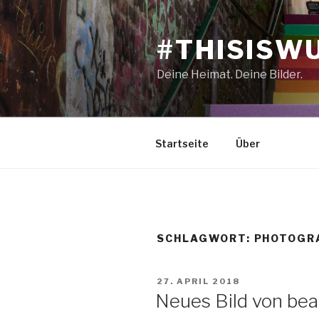
Zum
Inhalt
#THISISW
springen
Deine Heimat. Deine Bilder.
Startseite
Über
SCHLAGWORT: PHOTOGR
VERÖFFENTLICHT
27. APRIL 2018
AM
Neues Bild von be