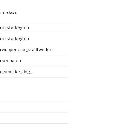
EITRÄGE
n misterkeyton
n misterkeyton
n wuppertaler_stadtwerke
n seehafen
n _smukke_ting_