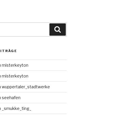
Suche
EITRÄGE
n misterkeyton
n misterkeyton
n wuppertaler_stadtwerke
n seehafen
n _smukke_ting_