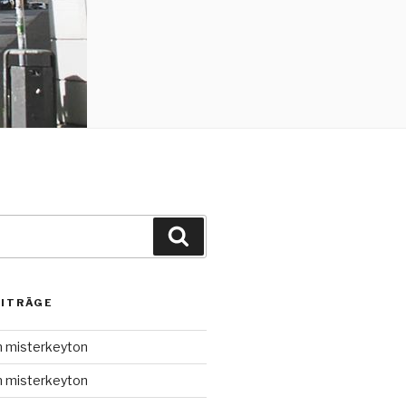
Suche
EITRÄGE
n misterkeyton
n misterkeyton