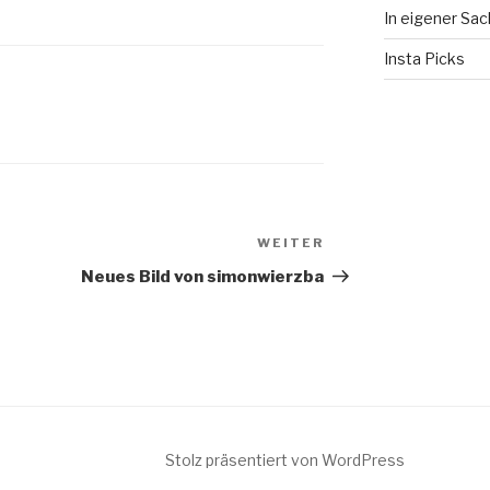
In eigener Sa
Insta Picks
WEITER
Nächster
Beitrag
Neues Bild von simonwierzba
Stolz präsentiert von WordPress