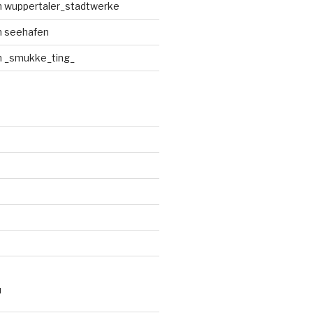
n wuppertaler_stadtwerke
n seehafen
n _smukke_ting_
N